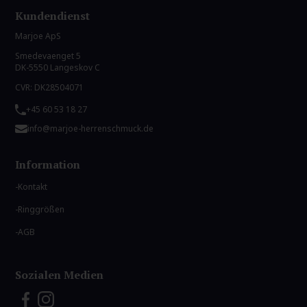
Kundendienst
Marjoe ApS
Smedevaenget 5
DK-5550 Langeskov C
CVR: DK28504071
+45 60 53 18 27
info@marjoe-herrenschmuck.de
Information
Kontakt
Ringgrößen
AGB
Sozialen Medien