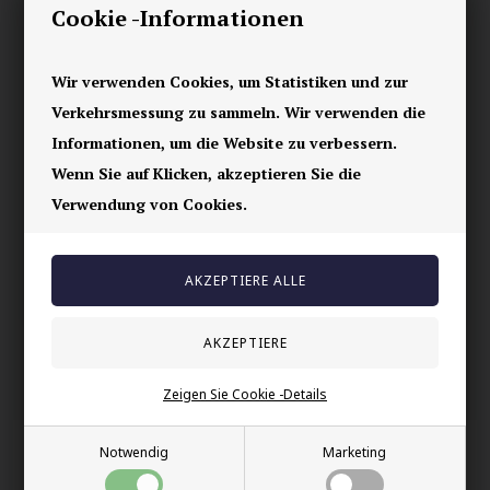
Cookie -Informationen
Ohrring aus rostfreiem Stahl. Größe 1,3 cm. Für diesen Ohrring
ist kein Loch im Ohr erforderlich.
Preis gilt für 1 Stück.
Wir verwenden Cookies, um Statistiken und zur
Verkehrsmessung zu sammeln. Wir verwenden die
Ihre Sicherheit
Informationen, um die Website zu verbessern.
Vorrätig
Wenn Sie auf Klicken, akzeptieren Sie die
E-mark webshop
Verwendung von Cookies.
100% nikkelfrei schmuck
Lieferung 2-4 Tage
60 Tage Rückgabe
Andere auch gekauft
Zeigen Sie Cookie -Details
Notwendig
Marketing