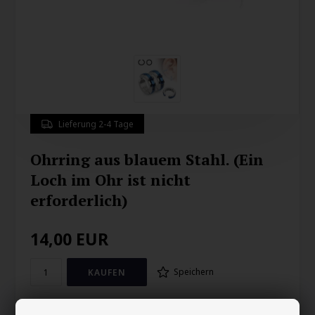
Lieferung 2-4 Tage
Ohrring aus blauem Stahl. (Ein
Loch im Ohr ist nicht
erforderlich)
14,00
EUR
Speichern
Ohrring in blauem Mantel. (kein Loch im Ohr) "Blue Steel Cut"