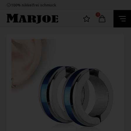
E-mark webshop
100% nikkelfrei schmuck
Lieferung 2-4 Tage
60 Tage Rückgabe
0
E-mark webshop
100% nikkelfrei schmuck
Lieferung 2-4 Tage
60 Tage Rückgabe