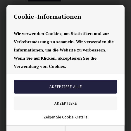
Superschönes Mikrofaser-Lederarmband für den Mann, der
Cookie -Informationen
Wert auf guten Stil legt.
Schwarzer, schwarz beschichteter Magnet-
Sicherheitsverschluss.
Wir verwenden Cookies, um Statistiken und zur
Verkehrsmessung zu sammeln. Wir verwenden die
Breite: 1,2 cm und in verschiedenen Längen erhältlich.
Informationen, um die Website zu verbessern.
Ihre Sicherheit
Wenn Sie auf Klicken, akzeptieren Sie die
Verwendung von Cookies.
Vorrätig
E-mark webshop
100% nikkelfrei schmuck
Lieferung 2-4 Tage
60 Tage Rückgabe
Zeigen Sie Cookie -Details
Andere auch gekauft