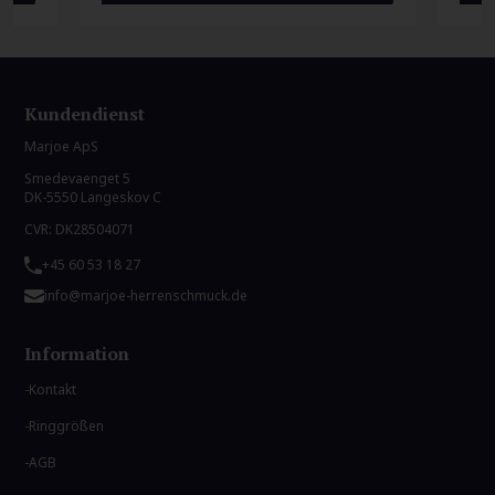
Kundendienst
Marjoe ApS
Smedevaenget 5
DK-5550 Langeskov C
CVR: DK28504071
+45 60 53 18 27
info@marjoe-herrenschmuck.de
Information
Kontakt
Ringgrößen
AGB