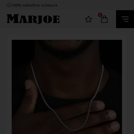
E-mark webshop
100% nikkelfrei schmuck
Lieferung 2-4 Tage
60 Tage Rückgabe
0
E-mark webshop
100% nikkelfrei schmuck
Lieferung 2-4 Tage
60 Tage Rückgabe