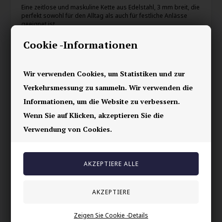
Eine zeitlose und maskuline Kette aus Edelstahl, 3 mm breit, die
perfekt sowohl für den Alltag als auch für festliche Anlässe
geeignet ist.
Die glatte Oberfläche und das klassische Curb-Chain-Design
Cookie -Informationen
verleihen einen stilvollen Look, der allein oder mit einem
Anhänger getragen werden kann.
Wir verwenden Cookies, um Statistiken und zur
Hergestellt aus strapazierfähigem Stahl, der seinen Glanz
behält und nicht verfärbt.
Verkehrsmessung zu sammeln. Wir verwenden die
Ein unverzichtbares Basic in jeder Herrenschmucksammlung.
Informationen, um die Website zu verbessern.
Wenn Sie auf Klicken, akzeptieren Sie die
Verwendung von Cookies.
Ihre Sicherheit
Vorrätig
E-mark webshop
100% nikkelfrei schmuck
Lieferung 2-4 Tage
60 Tage Rückgabe
Zeigen Sie Cookie -Details