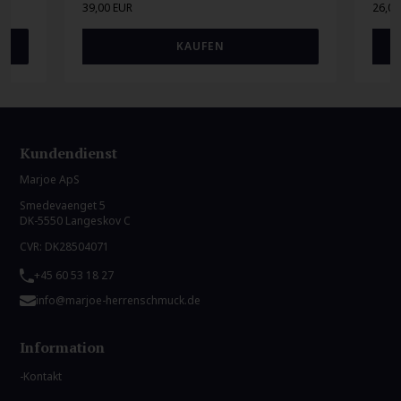
39,00 EUR
26,00
Kundendienst
Marjoe ApS
Smedevaenget 5
DK-5550 Langeskov C
CVR: DK28504071
+45 60 53 18 27
info@marjoe-herrenschmuck.de
Information
Kontakt