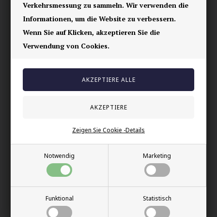
Verkehrsmessung zu sammeln. Wir verwenden die
E-mark webshop
Informationen, um die Website zu verbessern.
100% nikkelfrei schmuck
Wenn Sie auf Klicken, akzeptieren Sie die
Lieferung 2-4 Tage
Verwendung von Cookies.
60 Tage Rückgabe
Andere auch gekauft
Zeigen Sie Cookie -Details
Notwendig
Marketing
Funktional
Statistisch