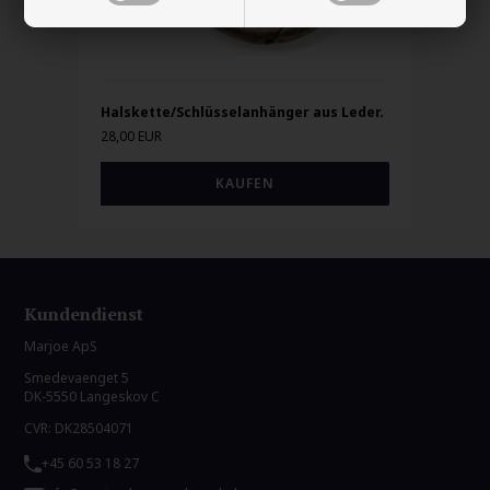
Halskette/Schlüsselanhänger aus Leder.
28,00 EUR
Kundendienst
Marjoe ApS
Smedevaenget 5
DK-5550 Langeskov C
CVR: DK28504071
+45 60 53 18 27