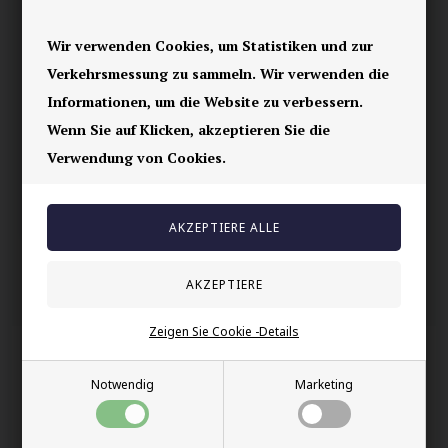
versehen, die gekürzt werden kann.
Wir verwenden Cookies, um Statistiken und zur
Ihre Sicherheit
Verkehrsmessung zu sammeln. Wir verwenden die
Vorrätig
Informationen, um die Website zu verbessern.
E-mark webshop
Wenn Sie auf Klicken, akzeptieren Sie die
100% nikkelfrei schmuck
Verwendung von Cookies.
Lieferung 2-4 Tage
60 Tage Rückgabe
Andere auch gekauft
Zeigen Sie Cookie -Details
Notwendig
Marketing