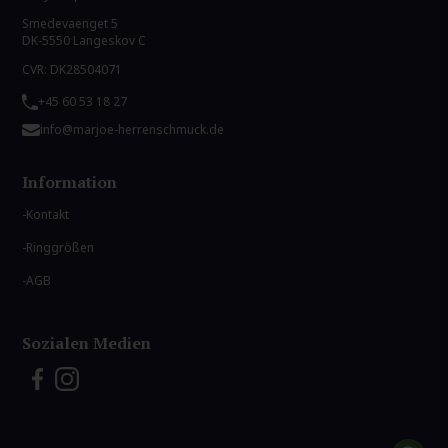
Smedevaenget 5
DK-5550 Langeskov C
CVR: DK28504071
+45 60 53 18 27
info@marjoe-herrenschmuck.de
Information
Kontakt
Ringgrößen
AGB
Sozialen Medien