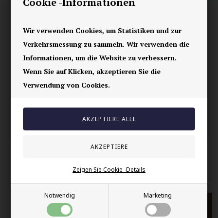
Cookie -Informationen
Die Breite beträgt: 8mm
Titanium ist ein ultraleichtes Material, das es angenehm macht,
es als Ring zu tragen.
Wir verwenden Cookies, um Statistiken und zur
Verkehrsmessung zu sammeln. Wir verwenden die
Ihre Sicherheit
Informationen, um die Website zu verbessern.
Wenn Sie auf Klicken, akzeptieren Sie die
Vorrätig
Verwendung von Cookies.
E-mark webshop
100% nikkelfrei schmuck
Lieferung 2-4 Tage
60 Tage Rückgabe
Andere auch gekauft
Zeigen Sie Cookie -Details
Notwendig
Marketing