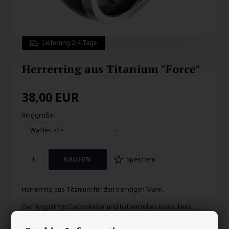
Lieferung 2-4 Tage
Herrerring aus Titanium "Force"
38,00
EUR
Ringgröße:
Speichern
Herrerring aus Titanium für den trendigen Mann.
Der Ring ist mit Carbonfaser und hat ein tolles maskulines
Design.