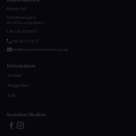
Marjoe ApS
Smedevaenget 5
DK-5550 Langeskov C
CVR: DK28504071
+45 60 53 18 27
info@marjoe-herrenschmuck.de
Information
Kontakt
Ringgrößen
AGB
Sozialen Medien