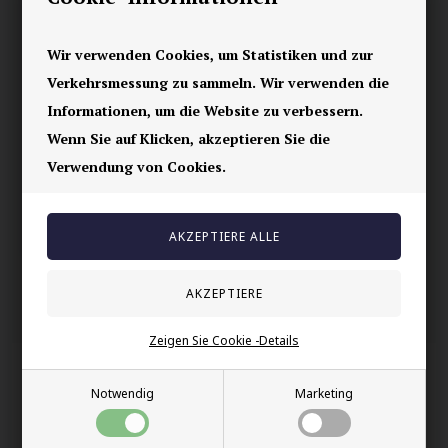
Der Ring hat eine Oberfläche von 1 x 1,5 cm
Wir verwenden Cookies, um Statistiken und zur
Ihre Sicherheit
Verkehrsmessung zu sammeln. Wir verwenden die
Informationen, um die Website zu verbessern.
Vorrätig
Wenn Sie auf Klicken, akzeptieren Sie die
E-mark webshop
Verwendung von Cookies.
100% nikkelfrei schmuck
Lieferung 2-4 Tage
60 Tage Rückgabe
Andere auch gekauft
Zeigen Sie Cookie -Details
Notwendig
Marketing