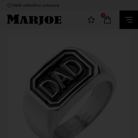
E-mark webshop
100% nikkelfrei schmuck
Lieferung 2-4 Tage
60 Tage Rückgabe
0
E-mark webshop
100% nikkelfrei schmuck
Lieferung 2-4 Tage
60 Tage Rückgabe