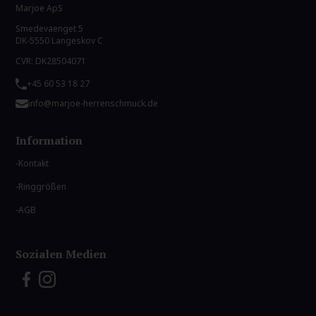
Marjoe ApS
Smedevaenget 5
DK-5550 Langeskov C
CVR: DK28504071
+45 60 53 18 27
info@marjoe-herrenschmuck.de
Information
Kontakt
Ringgrößen
AGB
Sozialen Medien