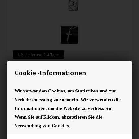
Lieferung 2-4 Tage
Hammered Steel Cross –
Cookie -Informationen
Herrenhalskette aus Edelstahl
Wir verwenden Cookies, um Statistiken und zur
42,00
EUR
Verkehrsmessung zu sammeln. Wir verwenden die
Informationen, um die Website zu verbessern.
Speichern
Wenn Sie auf Klicken, akzeptieren Sie die
Verwendung von Cookies.
Diese
Herren-Halskette aus Edelstahl
kombiniert Glauben,
Stärke und rauen Stil. Der Kreuzanhänger von
3,54 cm
hat ein