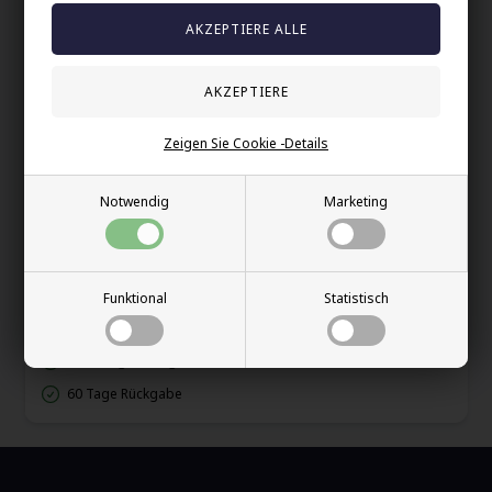
einzigartiges
hammered
Muster, das einen maskulinen und
modernen Ausdruck verleiht.
Mit einer
60 cm Stahlkette
erhalten Sie ein langlebiges und
leichtes Schmuckstück, das perfekt sowohl für den Alltag als
auch für Streetwear geeignet ist.
Ein stilvolles Herrenschmuckstück für Männer, die Symbolik mit
Zeigen Sie Cookie -Details
Kante und Charakter
tragen möchten.
Notwendig
Marketing
Ihre Sicherheit
Vorrätig
E-mark webshop
Funktional
Statistisch
100% nikkelfrei schmuck
Lieferung 2-4 Tage
60 Tage Rückgabe