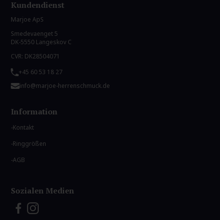
Kundendienst
Marjoe ApS
Smedevaenget 5
DK-5550 Langeskov C
CVR: DK28504071
+45 60 53 18 27
info@marjoe-herrenschmuck.de
Information
Kontakt
Ringgrößen
AGB
Sozialen Medien