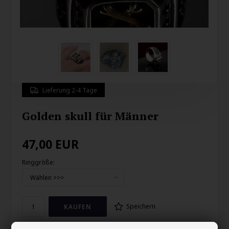
Lieferung 2-4 Tage
Golden skull für Männer
47,00
EUR
Ringgröße:
Speichern