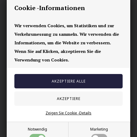
Schöner Ring aus massivem rostfreiem Stahl mit vergoldetem
Cookie -Informationen
Skull.
Misst 1 x 1 cm
Wir verwenden Cookies, um Statistiken und zur
Ein wahnsinnig schöner Bikerring.
Verkehrsmessung zu sammeln. Wir verwenden die
Informationen, um die Website zu verbessern.
Ihre Sicherheit
Wenn Sie auf Klicken, akzeptieren Sie die
Vorrätig
Verwendung von Cookies.
E-mark webshop
100% nikkelfrei schmuck
Lieferung 2-4 Tage
60 Tage Rückgabe
Zeigen Sie Cookie -Details
Andere auch gekauft
Notwendig
Marketing