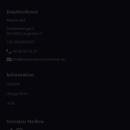
Kundendienst
Marjoe ApS
Smedevaenget 5
DK-5550 Langeskov C
CVR: DK28504071
+45 60 53 18 27
info@marjoe-herrenschmuck.de
Information
Kontakt
Ringgrößen
AGB
Sozialen Medien