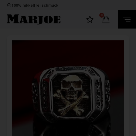
E-mark webshop
100% nikkelfrei schmuck
Lieferung 2-4 Tage
60 Tage Rückgabe
0
E-mark webshop
100% nikkelfrei schmuck
Lieferung 2-4 Tage
60 Tage Rückgabe