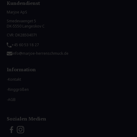
Kundendienst
Marjoe ApS
Smedevaenget 5
DK-5550 Langeskov C
CVR: DK28504071
+45 60 53 18 27
info@marjoe-herrenschmuck.de
Information
Kontakt
Ringgrößen
AGB
Sozialen Medien