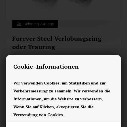
Lieferung 2-4 Tage
Forever Steel Verlobungsring
oder Trauring
39,00
EUR
Cookie -Informationen
Ringgröße:
Wir verwenden Cookies, um Statistiken und zur
Verkehrsmessung zu sammeln. Wir verwenden die
Speichern
Informationen, um die Website zu verbessern.
Wenn Sie auf Klicken, akzeptieren Sie die
Eleganter Verlobungsring oder Trauring aus mattiertem
Verwendung von Cookies.
Edelstahl mit einer Breite von 6 mm – geschaffen für Paare, die
einen zeitlosen und stilvollen Ausdruck wünschen.