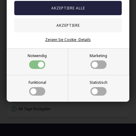
Die matte Oberfläche kombiniert mit polierten Kanten verleiht
dem Ring ein modernes und exklusives Aussehen.
Der Preis gilt pro Stück, also legen Sie 2 Ringe in den
Warenkorb und wählen Sie die Größe für jeden einzelnen aus.
Ein solider und schöner Ring, der Liebe und Gemeinschaft
Zeigen Sie Cookie -Details
symbolisiert.
Notwendig
Marketing
Ihre Sicherheit
Vorrätig
E-mark webshop
Funktional
Statistisch
100% nikkelfrei schmuck
Lieferung 2-4 Tage
60 Tage Rückgabe