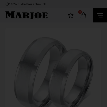
E-mark webshop
100% nikkelfrei schmuck
Lieferung 2-4 Tage
60 Tage Rückgabe
0
E-mark webshop
100% nikkelfrei schmuck
Lieferung 2-4 Tage
60 Tage Rückgabe