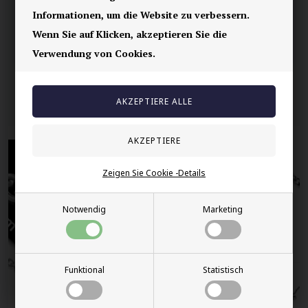
100% nikkelfrei schmuck
Informationen, um die Website zu verbessern.
Lieferung 2-4 Tage
Wenn Sie auf Klicken, akzeptieren Sie die
60 Tage Rückgabe
Verwendung von Cookies.
Andere auch gekauft
Zeigen Sie Cookie -Details
Notwendig
Marketing
Funktional
Statistisch