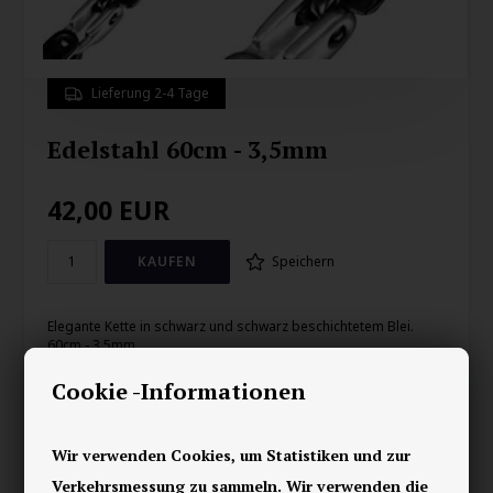
Lieferung 2-4 Tage
Edelstahl 60cm - 3,5mm
42,00
EUR
Speichern
Elegante Kette in schwarz und schwarz beschichtetem Blei.
60cm - 3,5mm
Cookie -Informationen
Ihre Sicherheit
Vorrätig
Wir verwenden Cookies, um Statistiken und zur
E-mark webshop
Verkehrsmessung zu sammeln. Wir verwenden die