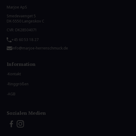
Marjoe ApS
Smedevaenget 5
DK-5550 Langeskov C
CVR: DK28504071
+45 60 53 18 27
info@marjoe-herrenschmuck.de
Information
Kontakt
Ringgrößen
AGB
Sozialen Medien