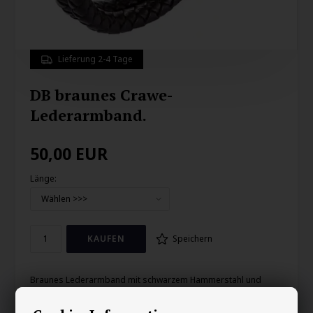
Lieferung 2-4 Tage
DB braunes Crawe-
Lederarmband.
50,00
EUR
Länge:
Speichern
Braunes Lederarmband mit schwarzem Hammerstahl und
Sicherheitsschließe.