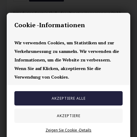
Introducing Captain Skull - der ultimative Herrerring aus Stahl!
Cookie -Informationen
Dieser Bikerring ist nicht nur groß und schön, er ist auch
absolut einzigartig mit seinem coolen Skull-Design.
Hergestellt aus Edelstahl, was ihn sowohl langlebig als auch
Wir verwenden Cookies, um Statistiken und zur
rostfrei macht.
Verkehrsmessung zu sammeln. Wir verwenden die
Erhältlich in Schwarz oder Glänzend. Perfekt für jeden Biker
Informationen, um die Website zu verbessern.
oder abenteuerlustigen Herren!
Wenn Sie auf Klicken, akzeptieren Sie die
Ihre Sicherheit
Verwendung von Cookies.
Vorrätig
E-mark webshop
100% nikkelfrei schmuck
Lieferung 2-4 Tage
60 Tage Rückgabe
Zeigen Sie Cookie -Details