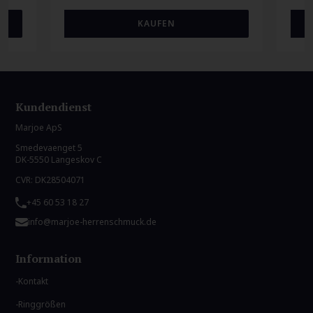
Kundendienst
Marjoe ApS
Smedevaenget 5
DK-5550 Langeskov C
CVR: DK28504071
+45 60 53 18 27
info@marjoe-herrenschmuck.de
Information
Kontakt
Ringgrößen