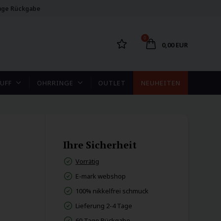
age Rückgabe
0
0,00 EUR
UFF
OHRRINGE
OUTLET
NEUHEITEN
Ihre Sicherheit
Vorrätig
E-mark webshop
100% nikkelfrei schmuck
Lieferung 2-4 Tage
60 Tage Rückgabe