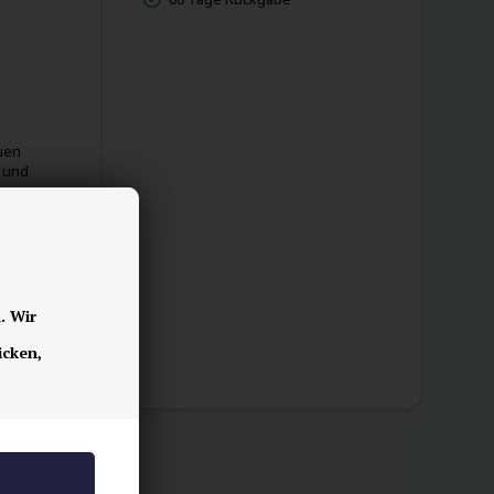
uen
g und
tät,
. Wir
icken,