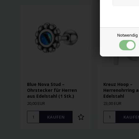
Notwendig
Blue Nova Stud –
Kreuz Hoop –
Ohrstecker für Herren
Herrenohrring 
aus Edelstahl (1 Stk.)
Edelstahl
20,00 EUR
23,00 EUR