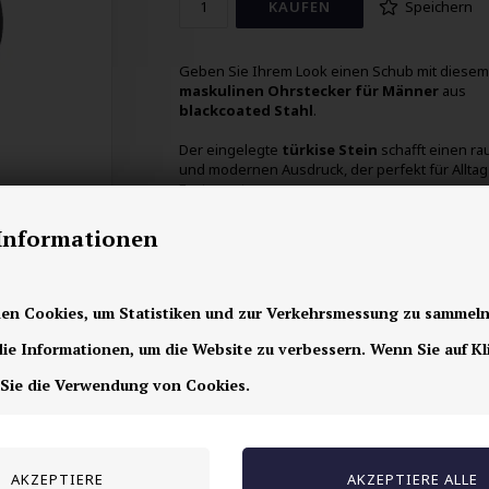
Speichern
Geben Sie Ihrem Look einen Schub mit diesem
maskulinen Ohrstecker für Männer
aus
blackcoated Stahl
.
Der eingelegte
türkise Stein
schafft einen ra
und modernen Ausdruck, der perfekt für Allta
Fest passt.
Ein stilvolles
Herrenschmuckstück
, das Quali
-Informationen
Kante und persönlichen Stil kombiniert.
0,8cm
en Cookies, um Statistiken und zur Verkehrsmessung zu sammeln
Preis für 1 Stk.
e Informationen, um die Website zu verbessern. Wenn Sie auf Kl
 Sie die Verwendung von Cookies.
Andere auch gekauft