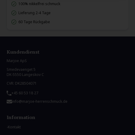
100% nikkelfrei schmuck
Lieferung 2-4 Tage
60 Tage Rückgabe
Kundendienst
Marjoe ApS
Smedevaenget 5
DK-5550 Langeskov C
CVR: DK28504071
+45 60 53 18 27
info@marjoe-herrenschmuck.de
Information
Kontakt