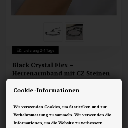
Lieferung 2-4 Tage
Black Crystal Flex –
Herrenarmband mit CZ Steinen
39,00
EUR
Cookie -Informationen
Speichern
Wir verwenden Cookies, um Statistiken und zur
Verkehrsmessung zu sammeln. Wir verwenden die
Geben Sie Ihrem Look einen exklusiven Twist mit
Black
Informationen, um die Website zu verbessern.
Crystal Flex
, einem
Herrenarmband
, das für Männer mit