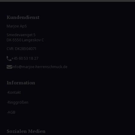
Kundendienst
Marjoe ApS
Smedevaenget 5
DK-5550 Langeskov C
CVR: DK28504071
+45 60 53 18 27
info@marjoe-herrenschmuck.de
Information
Kontakt
Ringgrößen
AGB
Sozialen Medien