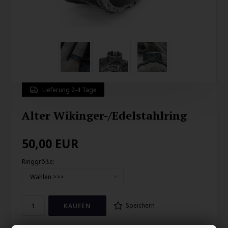
Lieferung 2-4 Tage
Alter Wikinger-/Edelstahlring
50,00
EUR
Ringgröße:
Speichern