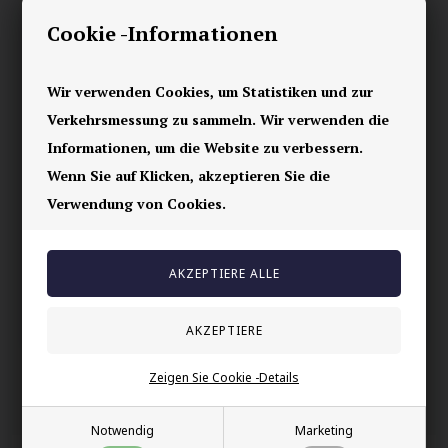
Schöner Wikingerring mit Symbolen aus der Wikingerzeit.
Cookie -Informationen
Komplett realisierter Herrenring, den es so noch nicht gegeben
hat.
Wir verwenden Cookies, um Statistiken und zur
Der Ring ist 8 mm breit und kann in verschiedenen Größen
erworben werden.
Verkehrsmessung zu sammeln. Wir verwenden die
Informationen, um die Website zu verbessern.
Ihre Sicherheit
Wenn Sie auf Klicken, akzeptieren Sie die
Verwendung von Cookies.
Vorrätig
E-mark webshop
100% nikkelfrei schmuck
Lieferung 2-4 Tage
60 Tage Rückgabe
Zeigen Sie Cookie -Details
Andere auch gekauft
Notwendig
Marketing